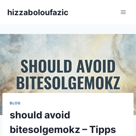
Skip
hizzaboloufazic
to
content
BLOG
should avoid
bitesolgemokz – Tipps