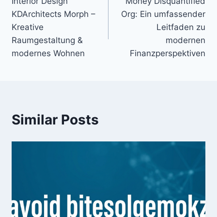
Interior Design
Money Disquantified
navigation
KDArchitects Morph –
Org: Ein umfassender
Kreative
Leitfaden zu
Raumgestaltung &
modernen
modernes Wohnen
Finanzperspektiven
Similar Posts