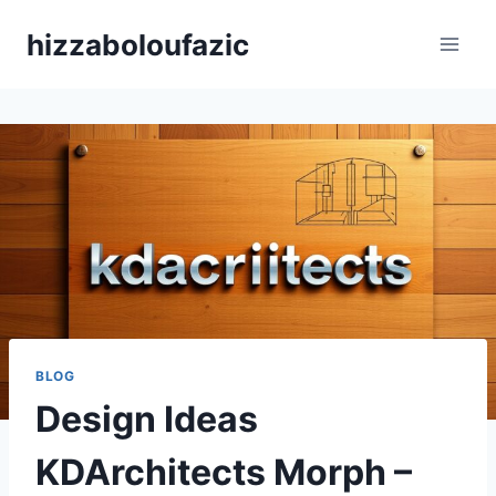
Skip
hizzaboloufazic
to
content
BLOG
Design Ideas
KDArchitects Morph –