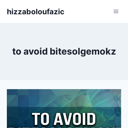
Skip
hizzaboloufazic
to
content
to avoid bitesolgemokz