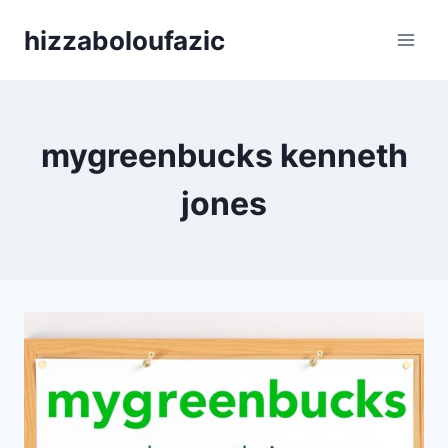
Skip
hizzaboloufazic
to
content
mygreenbucks kenneth
jones