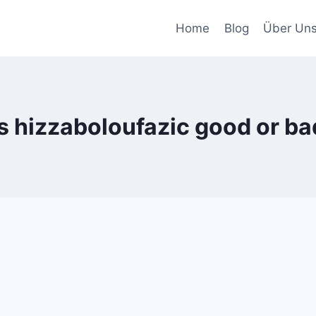
Home
Blog
Über Un
is hizzaboloufazic good or ba